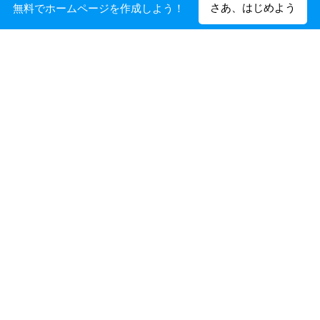
らから
さあ、はじめよう
無料でホームページを作成しよう！
和太鼓 鼓幸は、さまざまな場所での演奏のご依頼を受
け付けております。
各種イベント、学校関係、福祉施設……などなど
ほかにも、和太鼓や篠笛の指導、和太鼓体験のご相談など
も受け付けています。
まずはお気軽にお問合せください。
お問い合わせ